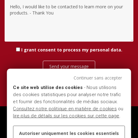
I grant consent
to process my personal data
.
Send your message
Continuer sans accepter
Ce site web utilise des cookies
- Nous utilisons
des cookies statistiques pour analyser notre trafic
et fournir des fonctionnalités de médias sociaux.
Consultez notre politique en matière de cookies
ou
lire plus de détails sur les cookies sur cette page
.
MARBER S.R.L. — VIA DEL COMMERCIO 16, 25028 -
VEROLANUOVA (LOMBARDIA - BRESCIA - ITALY) — P.IVA
Autoriser uniquement les cookies essentiels
00704280981 - CCIAA 303037 — TEL.
+39 0309363411
—