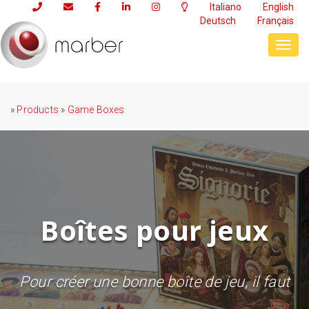
Italiano
English
Deutsch
Français
Toggl
navig
»
Products
»
Game Boxes
Boîtes pour jeux
Pour créer une bonne boîte de jeu, il faut