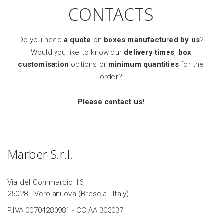
CONTACTS
Do you need
a quote
on
boxes manufactured by us
?
Would you like to know our
delivery times
,
box
customisation
options or
minimum quantities
for the
order?
Please contact us!
Marber S.r.l.
Via del Commercio 16,
25028 - Verolanuova (Brescia - Italy)
P.IVA 00704280981 - CCIAA 303037