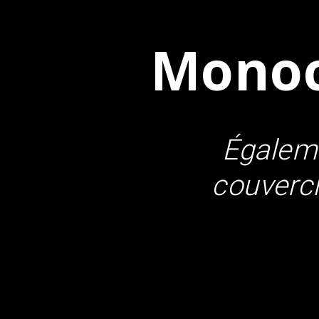
Monoc
Égaleme
couvercle