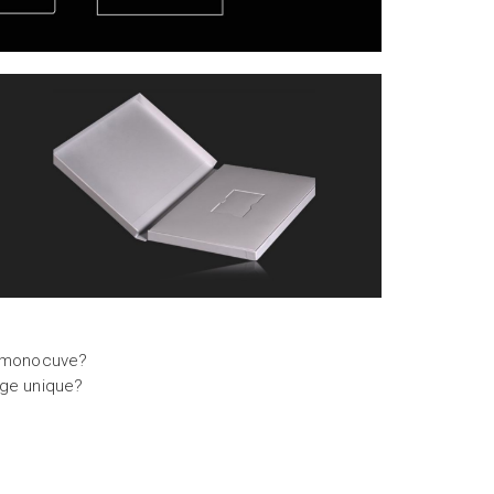
e monocuve?
age unique?