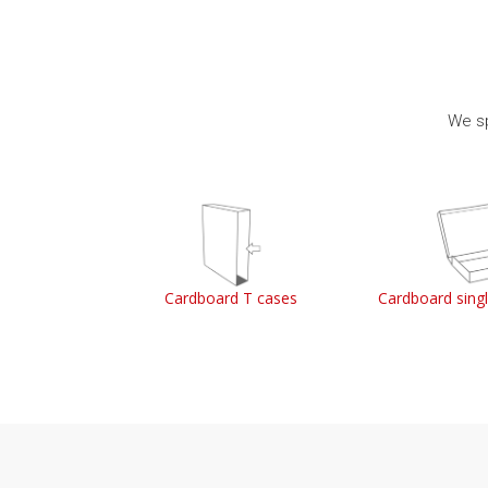
We sp
ss boxes
Cardboard T cases
Cardboard sing