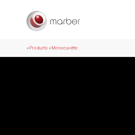
»
Products
»
Monocuvette