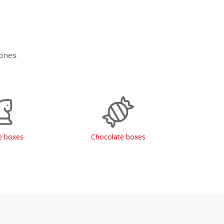
 ones.
 boxes
Chocolate boxes
Jewe