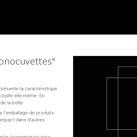
onocuvettes"
présente la caractéristique
la boîte elle-même. En
de la boîte.
r l'emballage de produits
compact dans d'autres