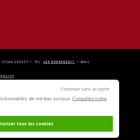
- CCIAA 303037 — TEL.
+39 0309363411
— MAIL
 POLICY
Continuer sans accepter
fonctionnalités de médias sociaux.
Consultez notre
toriser tous les cookies