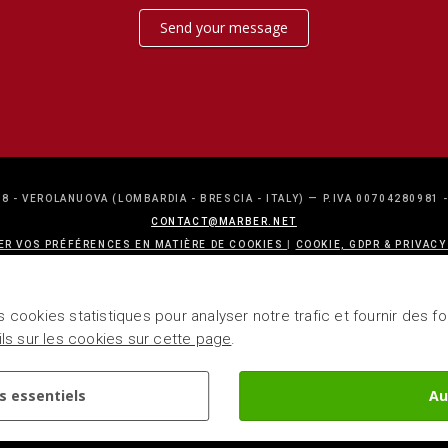
Send your message
8 - VEROLANUOVA (LOMBARDIA - BRESCIA - ITALY) — P.IVA 00704280981 
CONTACT@MARBER.NET
ER VOS PRÉFÉRENCES EN MATIÈRE DE COOKIES
|
COOKIE, GDPR & PRIVACY
STEFANO SAVIO
s cookies statistiques pour analyser notre trafic et fournir des 
ails sur les cookies sur cette page
.
s essentiels
Au