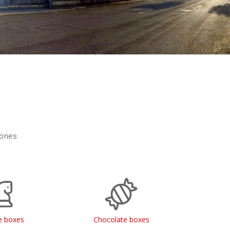
 ones.
 boxes
Chocolate boxes
Jewe