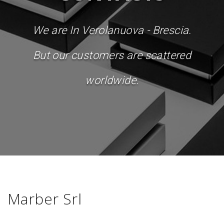
We are In Verolanuova - Brescia.
But our customers are scattered
worldwide.
Marber Srl