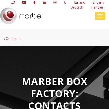
Italiano
English
Deutsch
Français
Toggl
navig
»
Contacts
MARBER BOX
FACTORY:
CONTACTS