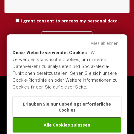
I grant consent
to process my personal data
.
Send your message
Alles ablehnen
Diese Website verwendet Cookies
- Wir
verwenden statistische Cookies, um unseren
Datenverkehr zu analysieren und Social-Media-
Funktionen bereitzustellen.
Sehen Sie sich unsere
Cookie-Richtlinie an
oder
Weitere Informationen zu
Cookies finden Sie auf dieser Seite
.
MARBER S.R.L. — VIA DEL COMMERCIO 16, 25028 -
VEROLANUOVA (LOMBARDIA - BRESCIA - ITALY) — P.IVA
00704280981 - CCIAA 303037 — TEL.
+39 0309363411
—
Erlauben Sie nur unbedingt erforderliche
MAIL
CONTACT@MARBER.NET
Cookies
ÄNDERN SIE IHRE COOKIE-EINSTELLUNGEN
|
COOKIE, GDPR
& PRIVACY POLICY
Alle Cookies zulassen
STEFANO SAVIO