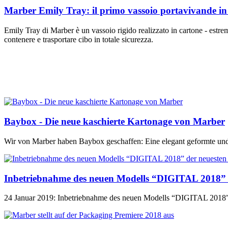
Marber Emily Tray: il primo vassoio portavivande in 
Emily Tray di Marber è un vassoio rigido realizzato in cartone - estre
contenere e trasportare cibo in totale sicurezza.
Baybox - Die neue kaschierte Kartonage von Marber
Wir von Marber haben Baybox geschaffen: Eine elegant geformte und m
Inbetriebnahme des neuen Modells “DIGITAL 2018” de
24 Januar 2019: Inbetriebnahme des neuen Modells “DIGITAL 2018” d