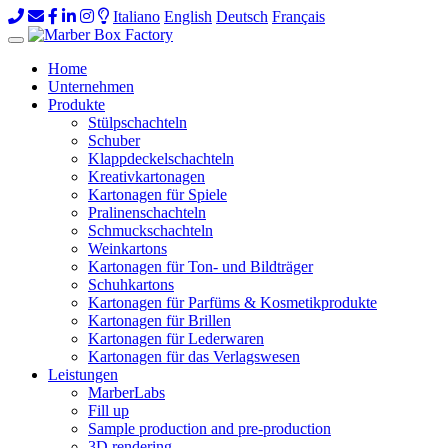
Italiano
English
Deutsch
Français
Toggle
navigation
Home
Unternehmen
Produkte
Stülpschachteln
Schuber
Klappdeckelschachteln
Kreativkartonagen
Kartonagen für Spiele
Pralinenschachteln
Schmuckschachteln
Weinkartons
Kartonagen für Ton- und Bildträger
Schuhkartons
Kartonagen für Parfüms & Kosmetikprodukte
Kartonagen für Brillen
Kartonagen für Lederwaren
Kartonagen für das Verlagswesen
Leistungen
MarberLabs
Fill up
Sample production and pre-production
3D rendering