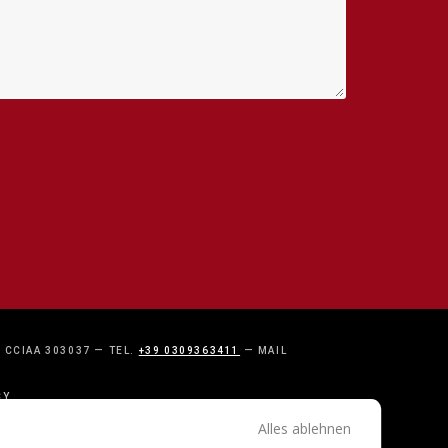
- CCIAA 303037 — TEL.
+39 0309363411
— MAIL
CY
Alles ablehnen