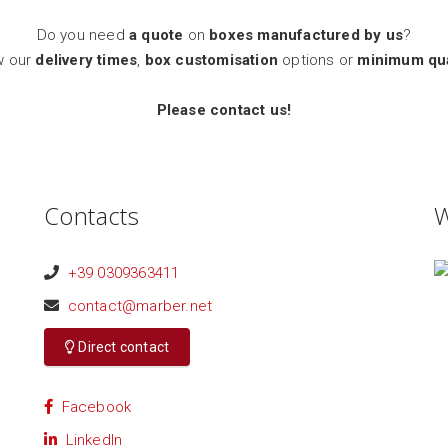
Do you need
a quote
on
boxes manufactured by us
?
w our
delivery times
,
box customisation
options or
minimum qua
Please contact us!
Contacts
W
+39 0309363411
contact@marber.net
Direct contact
Facebook
LinkedIn