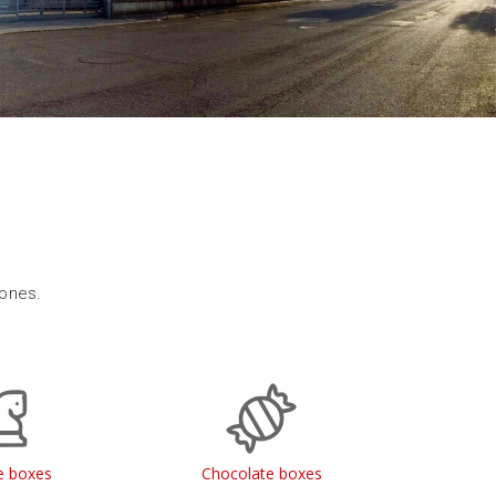
 ones.
 boxes
Chocolate boxes
Jewe