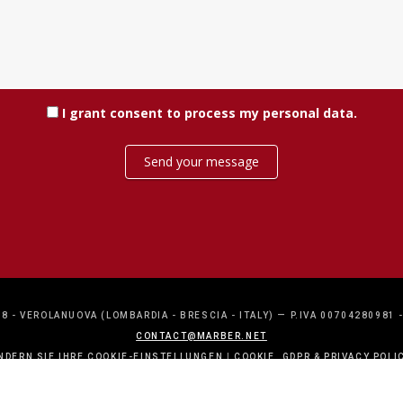
I grant consent
to process my personal data
.
Send your message
8 - VEROLANUOVA (LOMBARDIA - BRESCIA - ITALY) — P.IVA 00704280981 
CONTACT@MARBER.NET
NDERN SIE IHRE COOKIE-EINSTELLUNGEN
|
COOKIE, GDPR & PRIVACY POLI
STEFANO SAVIO