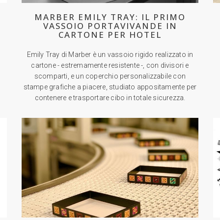
MARBER EMILY TRAY: IL PRIMO
VASSOIO PORTAVIVANDE IN
CARTONE PER HOTEL
Emily Tray di Marber è un vassoio rigido realizzato in
cartone - estremamente resistente -, con divisori e
scomparti, e un coperchio personalizzabile con
stampe grafiche a piacere, studiato appositamente per
contenere e trasportare cibo in totale sicurezza.