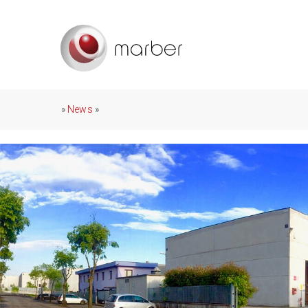
»
News
»