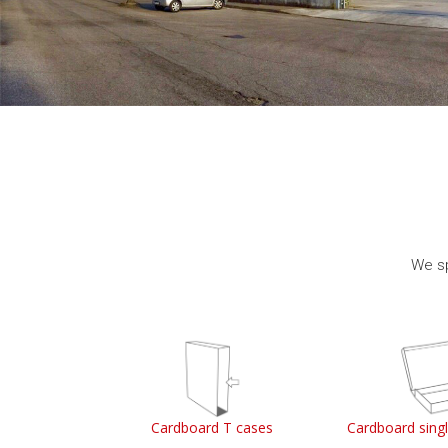
We sp
ss boxes
Cardboard T cases
Cardboard sing