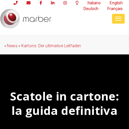
Italiano
English
Deutsch
Français
Toggl
navig
»
News
»
Kartons: Der ultimative Leitfaden
Scatole in cartone:
la guida definitiva