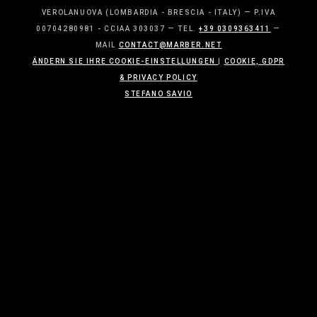
VEROLANUOVA (LOMBARDIA - BRESCIA - ITALY) — P.IVA
00704280981 - CCIAA 303037 — TEL.
+39 0309363411
—
MAIL
CONTACT@MARBER.NET
ÄNDERN SIE IHRE COOKIE-EINSTELLUNGEN
|
COOKIE, GDPR
& PRIVACY POLICY
STEFANO SAVIO