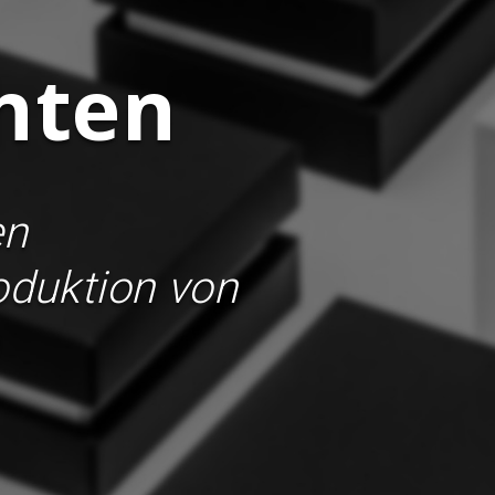
hten
en
oduktion von