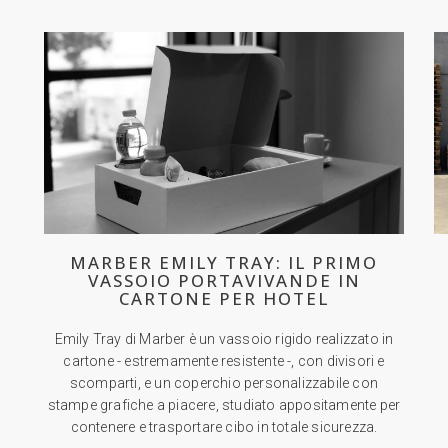
MARBER EMILY TRAY: IL PRIMO
VASSOIO PORTAVIVANDE IN
CARTONE PER HOTEL
Emily Tray di Marber è un vassoio rigido realizzato in
cartone - estremamente resistente -, con divisori e
scomparti, e un coperchio personalizzabile con
stampe grafiche a piacere, studiato appositamente per
contenere e trasportare cibo in totale sicurezza.