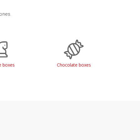
 ones.
 boxes
Chocolate boxes
Jewe