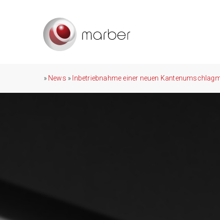
»
News
»
Inbetriebnahme einer neuen Kantenumschlagma