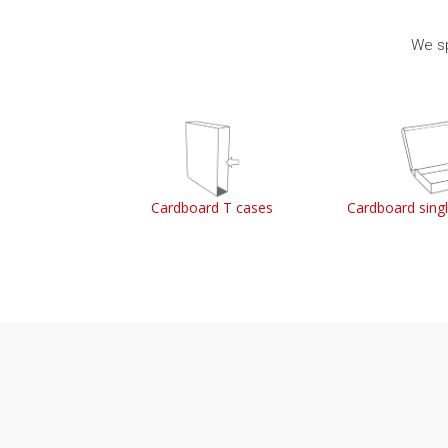
We sp
ss boxes
Cardboard T cases
Cardboard sing