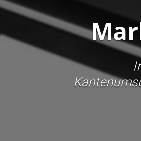
Mar
I
Kantenumsch