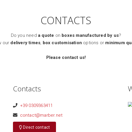
CONTACTS
Do you need
a quote
on
boxes manufactured by us
?
w our
delivery times
,
box customisation
options or
minimum qua
Please contact us!
Contacts
W
+39 0309363411
contact@marber.net
Direct contact